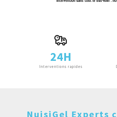
Intervention dans tout le Bas-Rhin : nos
24H
Interventions rapides
NuisiGel Experts c