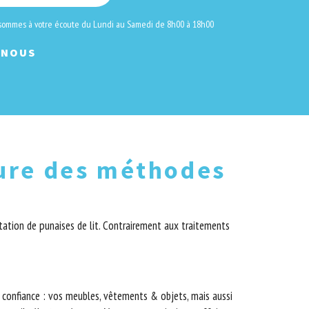
 sommes à votre écoute du Lundi au Samedi de 8h00 à 18h00
-NOUS
eure des méthodes
tation de punaises de lit. Contrairement aux traitements
e confiance : vos meubles, vêtements & objets, mais aussi