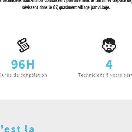
 techniciens haut-rhinois connaissent parfaitement le terrain et dispose déjà
sévissent dans le 67, quasiment village par village.
96H
4
Durée de congélation
Techniciens à votre ser
'est la