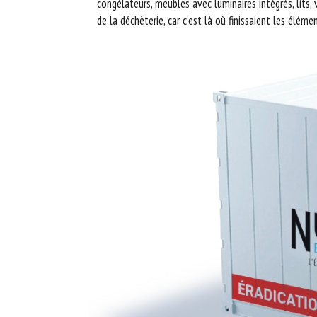
congélateurs, meubles avec luminaires intégrés, lits,
de la déchèterie, car c’est là où finissaient les éléme