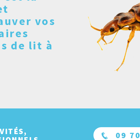
et
auver vos
aires
s de lit à
VITÉS,
09 70
SIONNELS