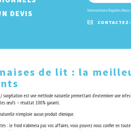
Interventions Rapides. Nous
N DEVIS
CONTACTEZ
naises de lit : la meill
ints
 / surgélation est une méthode naturelle permettant d’exterminer une infes
r les œufs – résultat 100% garanti.
turelle n’emploie aucun produit chimique.
tés : le froid n’abimera pas vos affaires, vous pouvez nous confier en tout