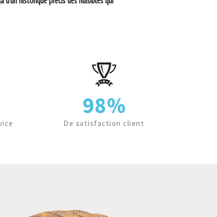
 d’un historique précis des nuisibles qui
98%
vice
De satisfaction client