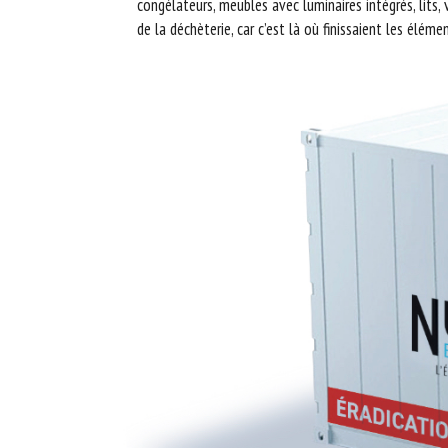
congélateurs, meubles avec luminaires intégrés, lits,
de la déchèterie, car c’est là où finissaient les éléme