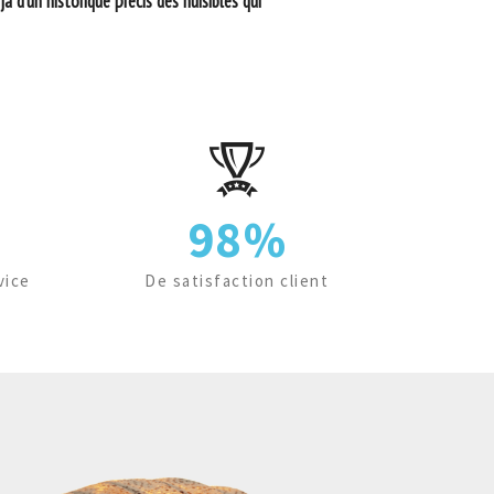
à d’un historique précis des nuisibles qui
98%
vice
De satisfaction client