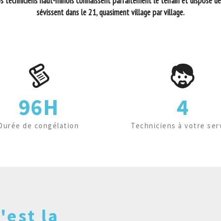
os techniciens haut-rhinois connaissent parfaitement le terrain et dispose déj
sévissent dans le 21, quasiment village par village.
96H
4
Durée de congélation
Techniciens à votre ser
'est la