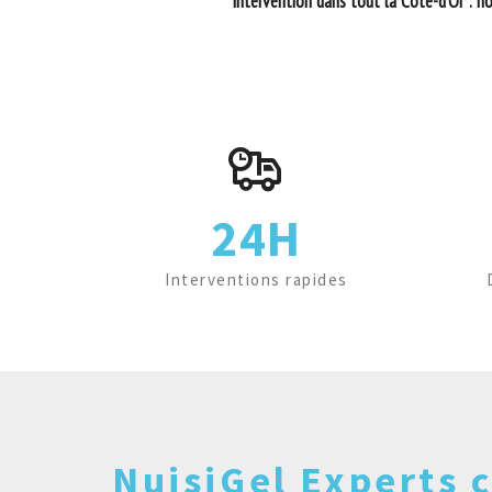
Intervention dans tout la Côte-d'Or
: n
24H
Interventions rapides
NuisiGel Experts c