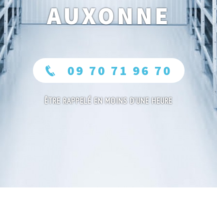
AUXONNE
09 70 71 96 70
ÊTRE RAPPELÉ EN MOINS D'UNE HEURE