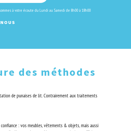
 sommes à votre écoute du Lundi au Samedi de 8h00 à 18h00
-NOUS
eure des méthodes
tation de punaises de lit. Contrairement aux traitements
e confiance : vos meubles, vêtements & objets, mais aussi