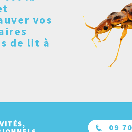
et
auver vos
aires
s de lit à
VITÉS,
09 70
SIONNELS