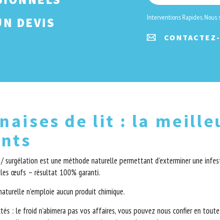
Interventions Rapides. Nous
N DEVIS
CONTACTEZ
naises de lit : la meill
ints
 / surgélation est une méthode naturelle permettant d’exterminer une infes
r les œufs – résultat 100% garanti.
turelle n’emploie aucun produit chimique.
tés : le froid n’abimera pas vos affaires, vous pouvez nous confier en tout