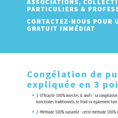
ASSOCIATIONS, COLLECTI
PARTICULIERS & PROFES
CONTACTEZ-NOUS POUR U
GRATUIT IMMÉDIAT
Congélation de pu
expliquée en 3 po
1- Efficacité 100% insectes & œufs : la congélation
insecticides traditionnels, le froid va également tue
2- Méthode 100% naturelle : cette méthode 100% na