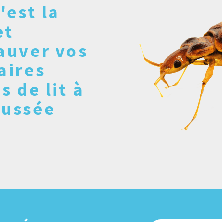
'est la
et
auver vos
aires
s de lit à
aussée