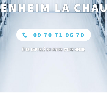
ENHEIM LA CHA
09 70 71 96 70
ÊTRE RAPPELÉ EN MOINS D'UNE HEURE