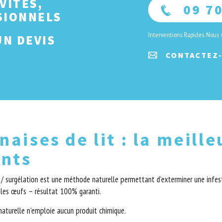
VITÉS,
09 70
SIONNELS
Interventions Rapides. Nous
N DEVIS
CONTACTEZ
naises de lit : la meill
ints
 / surgélation est une méthode naturelle permettant d’exterminer une infes
r les œufs – résultat 100% garanti.
turelle n’emploie aucun produit chimique.