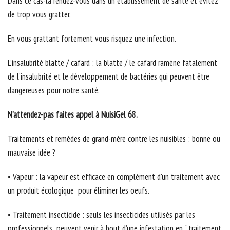
Dans ce cas-là rendez-vous dans un établissement de santé et évitez
de trop vous gratter.
En vous grattant fortement vous risquez une infection.
L’insalubrité blatte / cafard : la blatte / le cafard ramène fatalement
de l’insalubrité et le développement de bactéries qui peuvent être
dangereuses pour notre santé.
N’attendez-pas faites appel à NuisiGel 68.
Traitements et remèdes de grand-mère contre les nuisibles : bonne ou
mauvaise idée ?
• Vapeur : la vapeur est efficace en complément d'un traitement avec
un produit écologique pour éliminer les oeufs.
• Traitement insecticide : seuls les insecticides utilisés par les
professionnels peuvent venir à bout d’une infestation en " traitement