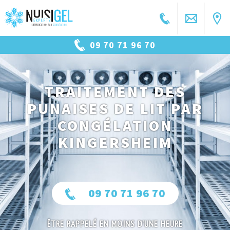
09 70 71 96 70
TRAITEMENT DES
PUNAISES DE LIT PAR
CONGÉLATION
KINGERSHEIM
09 70 71 96 70
ÊTRE RAPPELÉ EN MOINS D'UNE HEURE